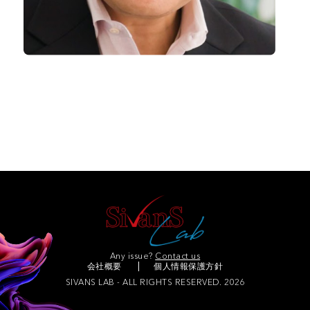
2025.08.26
ワシントン大学ビジネススクール
デロイトおよびアーサー・アンダーセンのシニアマネージ
ャー／公認会計士
ゴールドマン・サックスおよびUBSトラストバンク／エグ
ゼクティブディレクター
Join Our Community
Any issue?
Contact us
会社概要
個人情報保護方針
SIVANS LAB - ALL RIGHTS RESERVED. 2026